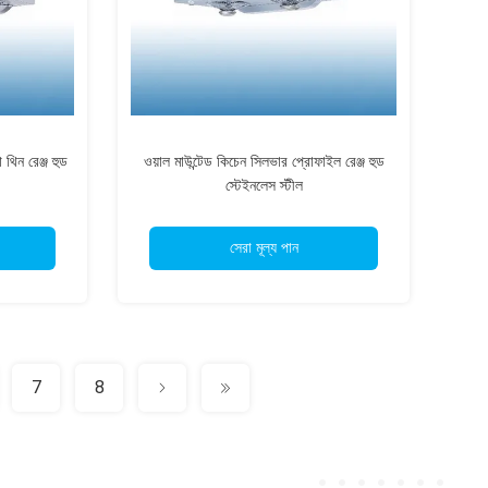
 থিন রেঞ্জ হুড
ওয়াল মাউন্টেড কিচেন সিলভার প্রোফাইল রেঞ্জ হুড
স্টেইনলেস স্টীল
সেরা মূল্য পান
7
8