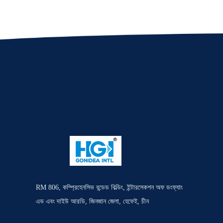
RM 806, কম্প্রিহেনসিভ বন্ডেড বিল্ডিং, ইন্টারসেকশন অফ ডংফ্যাং
এভ এবং দাইউ আরডি, জিনজান জেলা, হেফেই, চীন