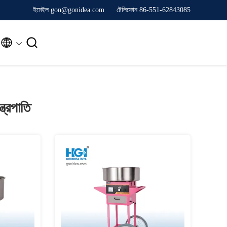
ইমেইল gon@gonidea.com
টেলিফোন 86-551-62843085


্ত্রপাতি