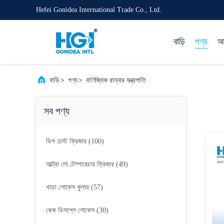
Hefei Gonidea International Trade Co., Ltd.
বাড়ি
পণ্য
আম
বাড়ি
>
পণ্য
>
বাণিজ্যিক রান্নার যন্ত্রপাতি
সব পণ্য
ডিপ চেস্ট ফ্রিজার
(100)
আল্ট্রা লো টেম্পারেচার ফ্রিজার
(49)
খাড়া শোকেস কুলার
(57)
কেক ডিসপ্লে শোকেস
(30)