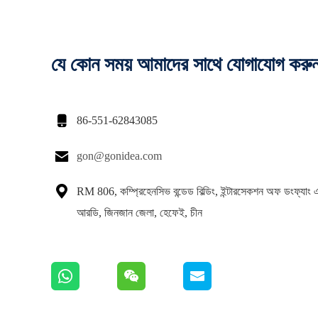
যে কোন সময় আমাদের সাথে যোগাযোগ করু

86-551-62843085

gon@gonidea.com

RM 806, কম্প্রিহেনসিভ বন্ডেড বিল্ডিং, ইন্টারসেকশন অফ ডংফ্যাং
আরডি, জিনজান জেলা, হেফেই, চীন