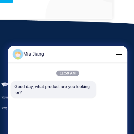
Mia Jiang
11:59 AM
ঘটনাবলী
Good day, what product are you looking 
উদ্ধৃতির জন্য আবেদন
for?
মামলা
টেলিফোন 86-551-62843085
খবর


